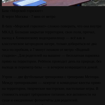
База «Морской горизонт»
В черте Москвы · 7 мин от метро
В базу «Морской горизонт» сложно поверить, что она внутри
МКАД. Большая закрытая территория, свои поля, причал,
выход к Химкинскому водохранилищу — всё как в
классическом загородном лагере, только добираться не два
часа по пробкам, а 7 минут пешком от метро «Водный
стадион». Для родителей на машине — бесплатная парковка
прямо на территории. Ребёнок проводит день на природе, без
выхода за периметр базы — и вечером возвращается домой.
Утром — две футбольные тренировки с тренерами Метеора.
Между тренировками — лазертаг и командные квесты прямо
на территории, творческие мастерские, настольные игры. В
стоимость входит трёхразовое питание, все активности на
суше и ежедневные фотоотчёты для родителей.