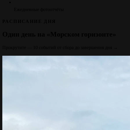
Ежедневные фотоотчёты
РАСПИСАНИЕ ДНЯ
Один день на «Морском горизонте»
Прокрутите — 10 событий от сбора до завершения дня →