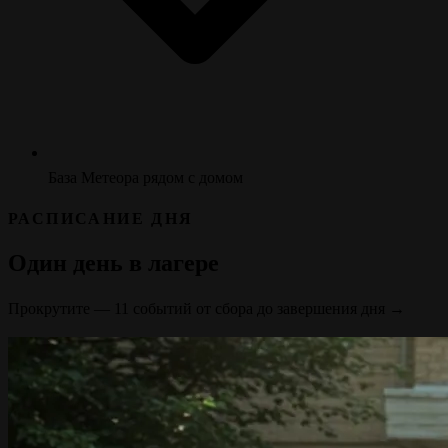
База Метеора рядом с домом
РАСПИСАНИЕ ДНЯ
Один день в лагере
Прокрутите — 11 событий от сбора до завершения дня →