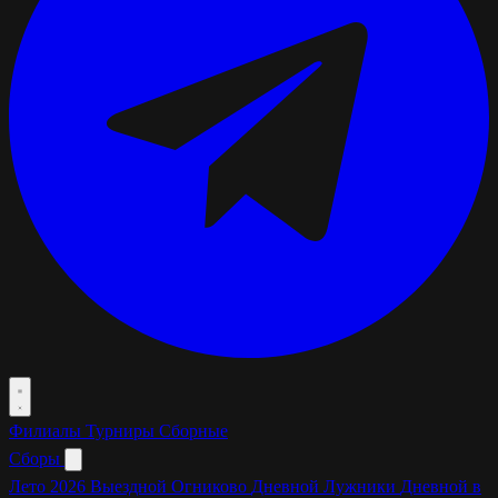
Филиалы
Турниры
Сборные
Сборы
Лето 2026
Выездной Огниково
Дневной Лужники
Дневной в