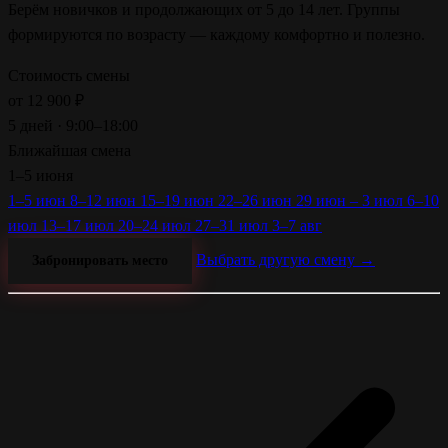
Берём новичков и продолжающих от 5 до 14 лет. Группы
формируются по возрасту — каждому комфортно и полезно.
Стоимость смены
от
12 900
₽
5 дней · 9:00–18:00
Ближайшая смена
1–5 июня
1–5 июн
8–12 июн
15–19 июн
22–26 июн
29 июн – 3 июл
6–10
июл
13–17 июл
20–24 июл
27–31 июл
3–7 авг
Выбрать другую смену →
Забронировать место