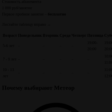
Стоимость абонемента
1 000 руб/занятие
Первое пробное занятие –
бесплатно
Листайте таблицу вправо →
Возраст
Понедельник
Вторник
Среда
Четверг
Пятница
Суб
19:00-
19:0
5-6 лет
–
–
–
–
20:00
20:0
10:0
7 - 9 лет
–
–
–
–
–
11:0
10 - 13
11:0
–
–
–
–
–
лет
12:0
Почему выбирают
Метеор